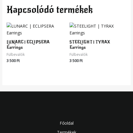
Kapcsolódó termékek
LUNARC | ECLIPSERA
STEELIGHT | TYRAX
Earrings
Earrings
Fülbevalók
Fülbevalók
3 500
Ft
3 500
Ft
Főoldal
Termékek